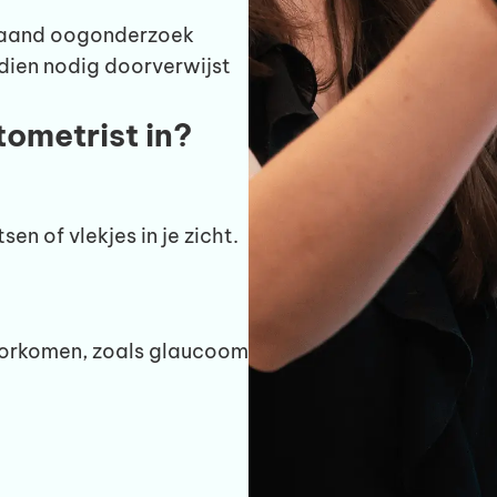
pgaand oogonderzoek
ndien nodig doorverwijst
ometrist in?
itsen of vlekjes in je zicht.
oorkomen, zoals glaucoom