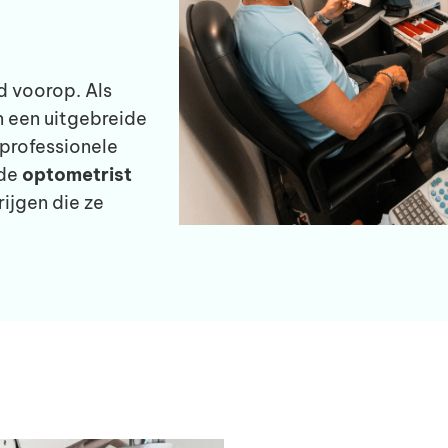
 voorop. Als
n een uitgebreide
 professionele
wde
optometrist
ijgen die ze