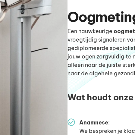
Oogmetin
Een nauwkeurige
oogmet
vroegtijdig signaleren v
gediplomeerde specialis
jouw ogen zorgvuldig te 
alleen naar de juiste ster
naar de algehele gezondh
Wat houdt onze
Anamnese
:
We bespreken je kla