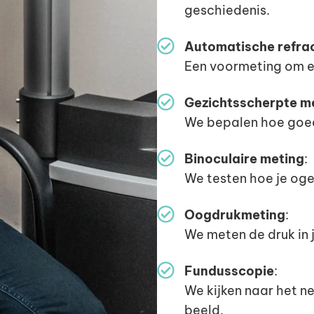
geschiedenis.
Automatische refra
Een voormeting om een
Gezichtsscherpte m
We bepalen hoe goed 
Binoculaire meting
:
We testen hoe je og
Oogdrukmeting
:
We meten de druk in 
Fundusscopie
:
We kijken naar het n
beeld.