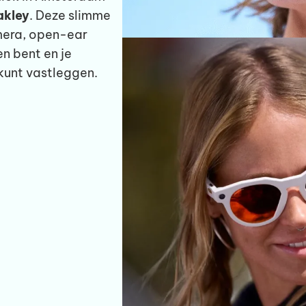
akley
. Deze slimme
mera, open-ear
n bent en je
kunt vastleggen.