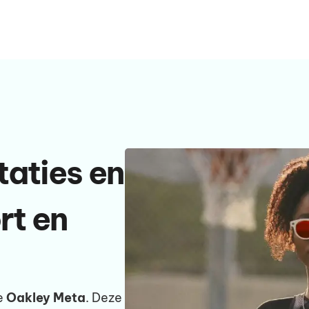
taties en
rt en
e
Oakley Meta
. Deze