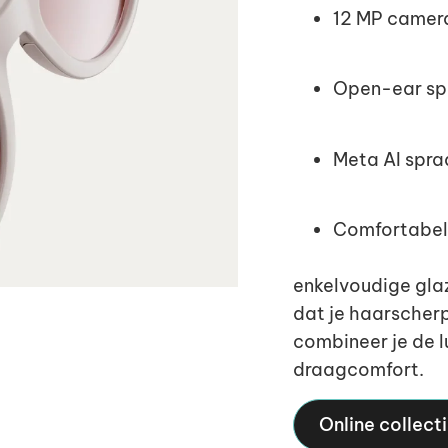
12 MP camera
Open-ear spe
Meta AI spr
Comfortabel 
enkelvoudige glaz
dat je haarscherp 
combineer je de l
draagcomfort.
Online collect