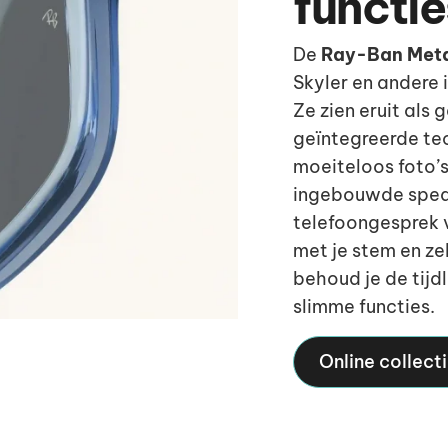
functie
De
Ray-Ban Met
Skyler en andere 
Ze zien eruit al
geïntegreerde tec
moeiteloos foto’s 
ingebouwde speak
telefoongesprek v
met je stem en ze
behoud je de tijd
slimme functies.
Online collect