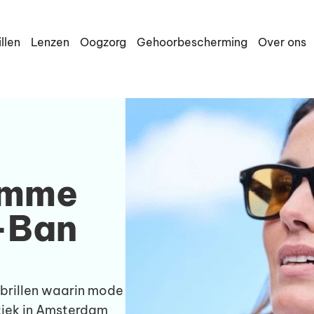
illen
Lenzen
Oogzorg
Gehoorbescherming
Over ons
imme
y-Ban
 brillen waarin mode
tiek in Amsterdam