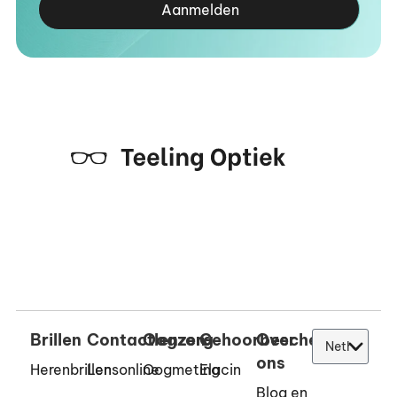
Aanmelden
Brillen
Contactlenzen
Oogzorg
Gehoorbescherming
Over
ons
Herenbrillen
Lensonline
Oogmeting
Elacin
Blog en