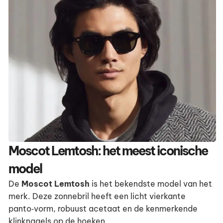
Moscot Lemtosh: het meest iconische
model
De
Moscot Lemtosh
is het bekendste model van het
merk. Deze zonnebril heeft een licht vierkante
panto‑vorm, robuust acetaat en de kenmerkende
klinknagels op de hoeken.